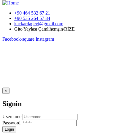
+90 464 532 67 21
+90 535 264 57 84
kackardagevi@gmail.com
Gito Yaylası Çamlıhemşin/RİZE
Facebook-square
Instagram
×
Signin
Username
Password