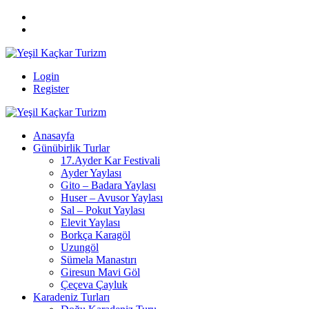
Login
Register
Anasayfa
Günübirlik Turlar
17.Ayder Kar Festivali
Ayder Yaylası
Gito – Badara Yaylası
Huser – Avusor Yaylası
Sal – Pokut Yaylası
Elevit Yaylası
Borkça Karagöl
Uzungöl
Sümela Manastırı
Giresun Mavi Göl
Çeçeva Çayluk
Karadeniz Turları