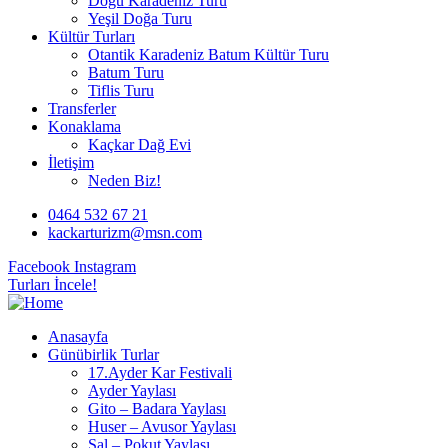
Doğu Karadeniz Turu
Yeşil Doğa Turu
Kültür Turları
Otantik Karadeniz Batum Kültür Turu
Batum Turu
Tiflis Turu
Transferler
Konaklama
Kaçkar Dağ Evi
İletişim
Neden Biz!
0464 532 67 21
kackarturizm@msn.com
Facebook
Instagram
Turları İncele!
Anasayfa
Günübirlik Turlar
17.Ayder Kar Festivali
Ayder Yaylası
Gito – Badara Yaylası
Huser – Avusor Yaylası
Sal – Pokut Yaylası