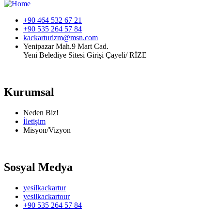
+90 464 532 67 21
+90 535 264 57 84
kackarturizm@msn.com
Yenipazar Mah.9 Mart Cad.
Yeni Belediye Sitesi Girişi Çayeli/ RİZE
Kurumsal
Neden Biz!
İletişim
Misyon/Vizyon
Sosyal Medya
yesilkackartur
yesilkackartour
+90 535 264 57 84