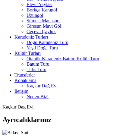
Elevit Yaylası
Borkça Karagöl
Uzungöl
Sümela Manastırı
Giresun Mavi Göl
Çeçeva Çayluk
Karadeniz Turları
Doğu Karadeniz Turu
Yeşil Doğa Turu
Kültür Turları
Otantik Karadeniz Batum Kültür Turu
Batum Turu
Tiflis Turu
Transferler
Konaklama
Kaçkar Dağ Evi
İletişim
Neden Biz!
Kaçkar Dag Evi
Ayrıcalıklarınız