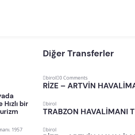
Diğer Transferler
birol
0 Comments
RİZE – ARTVİN HAVALİM
 yada
 Hızlı bir
birol
TRABZON HAVALİMANI 
Turizm
manı. 1957
birol