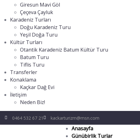
Giresun Mavi Göl
Çeçeva Çayluk
Karadeniz Turları
Doğu Karadeniz Turu
Yeşil Doğa Turu
Kültür Turları
Otantik Karadeniz Batum Kültür Turu
Batum Turu
Tiflis Turu
Transferler
Konaklama
Kaçkar Dağ Evi
İletişim
Neden Biz!
0464 532 67 21
kackarturizm@msn.com
Anasayfa
Günübirlik Turlar