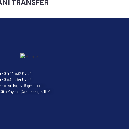
ANI TRANSFER
+90 464 532 67 21
+90 535 264 57 84
kackardagevi@gmail.com
Gito Yaylası Çamlıhemşin/RİZE