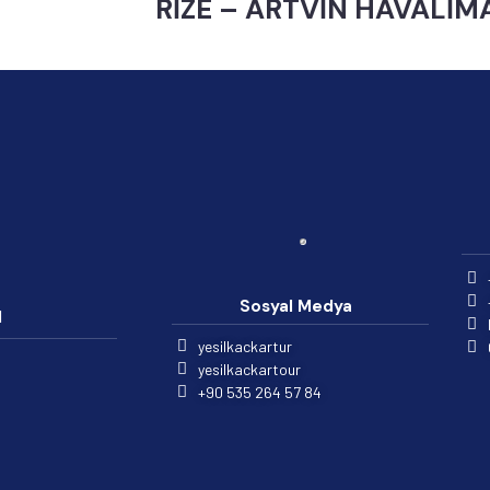
RİZE – ARTVİN HAVALİM
Sosyal Medya
l
yesilkackartur
yesilkackartour
+90 535 264 57 84