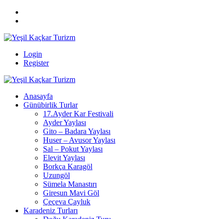
Login
Register
Anasayfa
Günübirlik Turlar
17.Ayder Kar Festivali
Ayder Yaylası
Gito – Badara Yaylası
Huser – Avusor Yaylası
Sal – Pokut Yaylası
Elevit Yaylası
Borkça Karagöl
Uzungöl
Sümela Manastırı
Giresun Mavi Göl
Çeçeva Çayluk
Karadeniz Turları