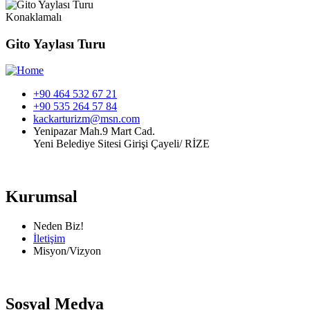
Konaklamalı
Gito Yaylası Turu
+90 464 532 67 21
+90 535 264 57 84
kackarturizm@msn.com
Yenipazar Mah.9 Mart Cad.
Yeni Belediye Sitesi Girişi Çayeli/ RİZE
Kurumsal
Neden Biz!
İletişim
Misyon/Vizyon
Sosyal Medya