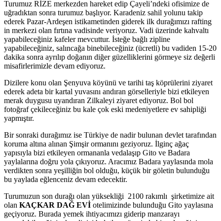
Turumuz RİZE merkezden hareket edip Çayeli’ndeki ofisimize de
uğradıktan sonra turumuz başlıyor. Karadeniz sahil yolunu takip
ederek Pazar-Ardeşen istikametinden giderek ilk durağımızı rafting
in merkezi olan fırtına vadisinde veriyoruz. Vadi üzerinde kahvaltı
yapabileceğiniz kafeler mevcuttur. İsteğe bağlı zipline
yapabileceğiniz, salıncağa binebileceğiniz (ücretli) bu vadiden 15-20
dakika sonra ayrılıp doğanın diğer güzelliklerini görmeye siz değerli
misafirlerimizle devam ediyoruz.
Dizilere konu olan Şenyuva köyünü ve tarihi taş köprülerini ziyaret
ederek adeta bir kartal yuvasını andıran görselleriyle bizi etkileyen
merak duygusu uyandıran Zilkaleyi ziyaret ediyoruz. Bol bol
fotoğraf çekileceğiniz bu kale çok eski medeniyetlere ev sahipliği
yapmıştır.
Bir sonraki durağımız ise Türkiye de nadir bulunan devlet tarafından
koruma altına alınan Şimşir ormanını geziyoruz. İlginç ağaç
yapısıyla bizi etkileyen ormananla vedalaşıp Gito ve Badara
yaylalarına doğru yola çıkıyoruz. Aracımız Badara yaylasında mola
verdikten sonra yeşilliğin bol olduğu, küçük bir göletin bulunduğu
bu yaylada eğlenceniz devam edecektir.
Turumuzun son durağı olan yüksekliği 2100 rakımlı şirketimize ait
olan
KAÇKAR DAĞ EVİ
otelimizinde bulunduğu Gito yaylasına
geçiyoruz. Burada yemek ihtiyacımızı giderip manzarayı