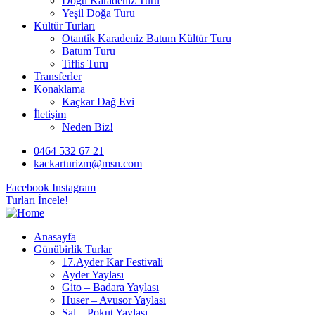
Doğu Karadeniz Turu
Yeşil Doğa Turu
Kültür Turları
Otantik Karadeniz Batum Kültür Turu
Batum Turu
Tiflis Turu
Transferler
Konaklama
Kaçkar Dağ Evi
İletişim
Neden Biz!
0464 532 67 21
kackarturizm@msn.com
Facebook
Instagram
Turları İncele!
Anasayfa
Günübirlik Turlar
17.Ayder Kar Festivali
Ayder Yaylası
Gito – Badara Yaylası
Huser – Avusor Yaylası
Sal – Pokut Yaylası