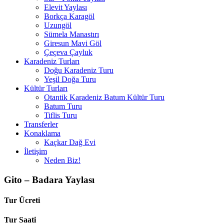
Elevit Yaylası
Borkça Karagöl
Uzungöl
Sümela Manastırı
Giresun Mavi Göl
Çeçeva Çayluk
Karadeniz Turları
Doğu Karadeniz Turu
Yeşil Doğa Turu
Kültür Turları
Otantik Karadeniz Batum Kültür Turu
Batum Turu
Tiflis Turu
Transferler
Konaklama
Kaçkar Dağ Evi
İletişim
Neden Biz!
Gito – Badara Yaylası
Tur Ücreti
Tur Saati