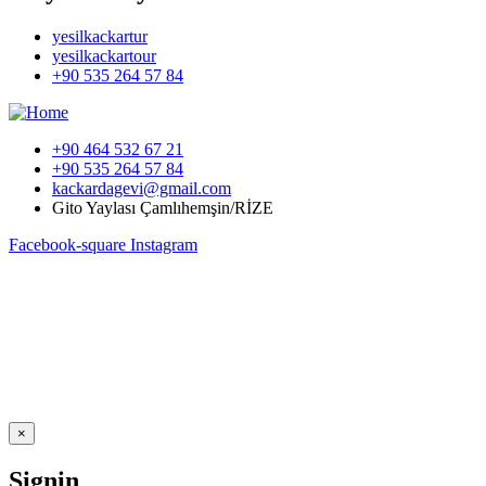
yesilkackartur
yesilkackartour
+90 535 264 57 84
+90 464 532 67 21
+90 535 264 57 84
kackardagevi@gmail.com
Gito Yaylası Çamlıhemşin/RİZE
Facebook-square
Instagram
×
Signin